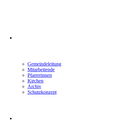
ÜBER UNS
Gemeindeleitung
Mitarbeitende
Pfarrerinnen
Kirchen
Archiv
Schutzkonzept
WEBSITE-SUCHE UMSCHALTEN