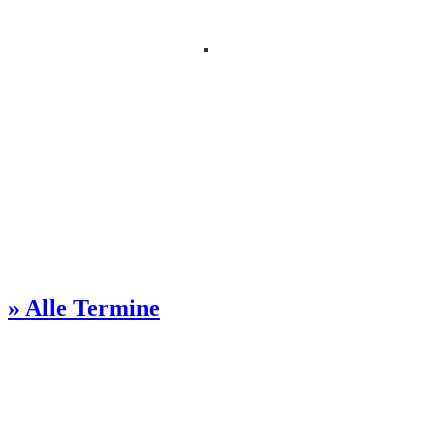
» Alle Termine
Kontakt Gemeindebüro
Steinmetzstr. 57
51103 Köln
0221 / 851028
ga-kalk(at)ekir.de