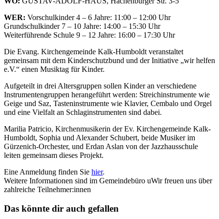
WO:
GUSTAV-ADOLF-HAUS, Hachenburger Str. 3-5
WER:
Vorschulkinder 4 – 6 Jahre: 11:00 – 12:00 Uhr
Grundschulkinder 7 – 10 Jahre: 14:00 – 15:30 Uhr
Weiterführende Schule 9 – 12 Jahre: 16:00 – 17:30 Uhr
Die Evang. Kirchengemeinde Kalk-Humboldt veranstaltet
gemeinsam mit dem Kinderschutzbund und der Initiative „wir helfen
e.V.“ einen Musiktag für Kinder.
Aufgeteilt in drei Altersgruppen sollen Kinder an verschiedene
Instrumentengruppen herangeführt werden: Streichinstrumente wie
Geige und Saz, Tasteninstrumente wie Klavier, Cembalo und Orgel
und eine Vielfalt an Schlaginstrumenten sind dabei.
Marilia Patricio, Kirchenmusikerin der Ev. Kirchengemeinde Kalk-
Humboldt, Sophia und Alexander Schubert, beide Musiker im
Gürzenich-Orchester, und Erdan Aslan von der Jazzhausschule
leiten gemeinsam dieses Projekt.
Eine Anmeldung finden Sie
hier
.
Weitere Informationen sind im Gemeindebüro uWir freuen uns über
zahlreiche Teilnehmer:innen
Das könnte dir auch gefallen