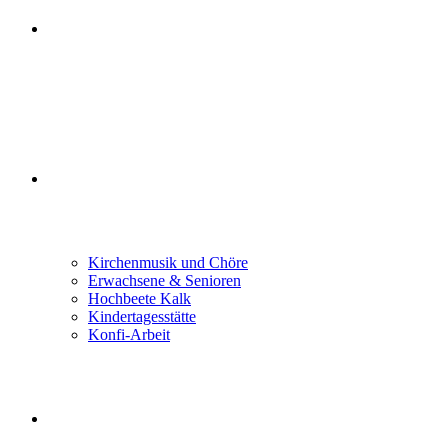
GLAUBEN FEIERN
GEMEINDELEBEN
Kirchenmusik und Chöre
Erwachsene & Senioren
Hochbeete Kalk
Kindertagesstätte
Konfi-Arbeit
LEBEN BEGLEITEN