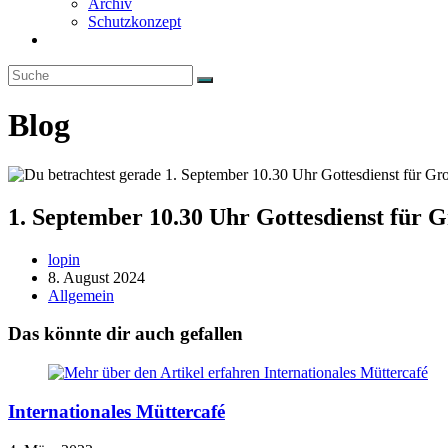
Archiv
Schutzkonzept
Website-
Suche
umschalten
Blog
1. September 10.30 Uhr Gottesdienst für 
Beitrags-
lopin
Autor:
Beitrag
8. August 2024
veröffentlicht:
Beitrags-
Allgemein
Kategorie:
Das könnte dir auch gefallen
Internationales Müttercafé