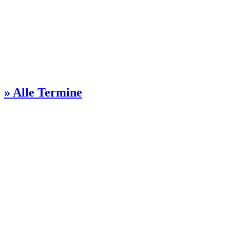
» Alle Termine
Kontakt Gemeindebüro
Steinmetzstr. 57
51103 Köln
0221 / 851028
ga-kalk(at)ekir.de
Öffnungszeiten:
Dienstags 13-16 Uhr
Donnerstags 10-12 Uhr
Freitags 10-11 Uhr
Kontakt Pfarrer:innen