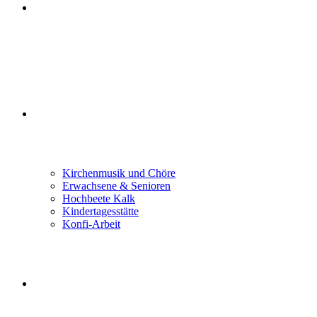
GLAUBEN FEIERN
GEMEINDELEBEN
Kirchenmusik und Chöre
Erwachsene & Senioren
Hochbeete Kalk
Kindertagesstätte
Konfi-Arbeit
LEBEN BEGLEITEN