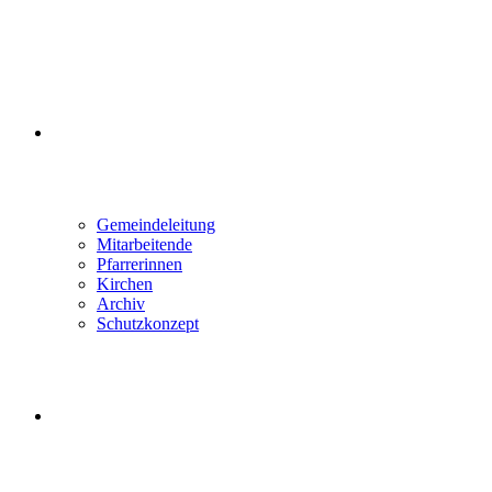
ÜBER UNS
Gemeindeleitung
Mitarbeitende
Pfarrerinnen
Kirchen
Archiv
Schutzkonzept
WEBSITE-SUCHE UMSCHALTEN