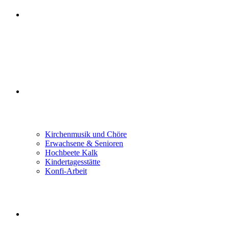
GLAUBEN FEIERN
GEMEINDELEBEN
Kirchenmusik und Chöre
Erwachsene & Senioren
Hochbeete Kalk
Kindertagesstätte
Konfi-Arbeit
LEBEN BEGLEITEN