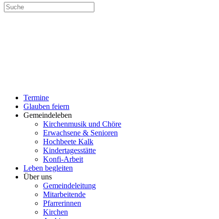
SUCHE
MENÜ
SCHLIESSEN
Termine
UMSCHALTEN
Glauben feiern
Gemeindeleben
Kirchenmusik und Chöre
Erwachsene & Senioren
Hochbeete Kalk
Kindertagesstätte
Konfi-Arbeit
Leben begleiten
Über uns
Gemeindeleitung
Mitarbeitende
Pfarrerinnen
Kirchen