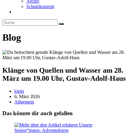
Archiv
Schutzkonzept
Website-
Suche
umschalten
Blog
Klänge von Quellen und Wasser am 28.
März um 19.00 Uhr, Gustav-Adolf-Haus
Beitrags-
lopin
Autor:
Beitrag
6. März 2026
veröffentlicht:
Beitrags-
Allgemein
Kategorie:
Das könnte dir auch gefallen