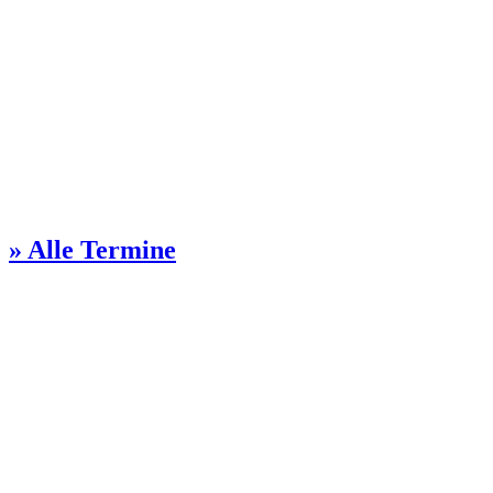
» Alle Termine
Kontakt Gemeindebüro
Steinmetzstr. 57
51103 Köln
0221 / 851028
ga-kalk(at)ekir.de
Öffnungszeiten:
Dienstags 13-16 Uhr
Donnerstags 10-12 Uhr