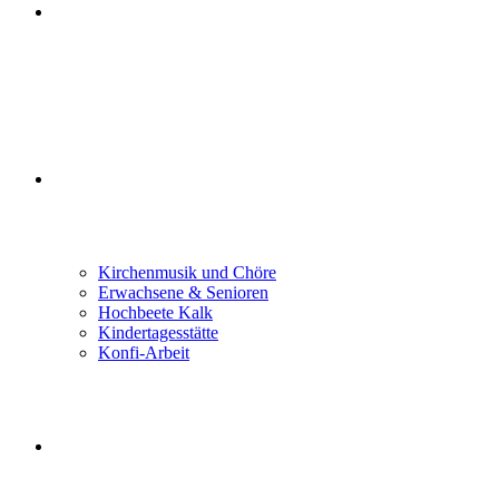
GLAUBEN FEIERN
GEMEINDELEBEN
Kirchenmusik und Chöre
Erwachsene & Senioren
Hochbeete Kalk
Kindertagesstätte
Konfi-Arbeit
LEBEN BEGLEITEN