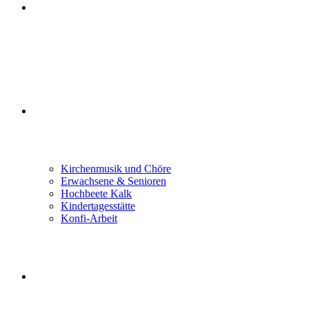
GLAUBEN FEIERN
GEMEINDELEBEN
Kirchenmusik und Chöre
Erwachsene & Senioren
Hochbeete Kalk
Kindertagesstätte
Konfi-Arbeit
LEBEN BEGLEITEN