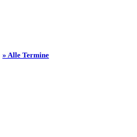
» Alle Termine
Kontakt Gemeindebüro
Steinmetzstr. 57
51103 Köln
0221 / 851028
ga-kalk(at)ekir.de
Öffnungszeiten:
Dienstags 13-16 Uhr
Donnerstags 10-12 Uhr
Freitags 10-11 Uhr
Kontakt Pfarrer:innen