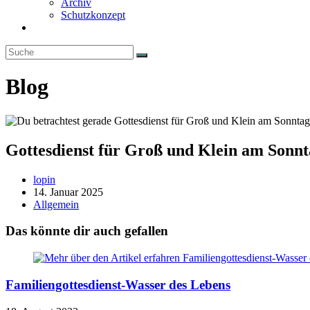
Archiv
Schutzkonzept
Website-
Suche
umschalten
Blog
Gottesdienst für Groß und Klein am Sonnt
Beitrags-
lopin
Autor:
Beitrag
14. Januar 2025
veröffentlicht:
Beitrags-
Allgemein
Kategorie:
Das könnte dir auch gefallen
Familiengottesdienst-Wasser des Lebens